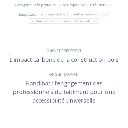
Catégorie
Info pratique
Par
Projet Bois
6 février 2023
Étiquettes
avantages du bois
bénéfices du bois
bois
construire en bois
durable
l'avenir du bois
Navigation
ONGLET PRÉCÉDENT
de
L’impact carbone de la construction bois
Onglet
précédent
commentaire
ONGLET SUIVANT
Handibat : l’engagement des
professionnels du bâtiment pour une
Onglet
suivant
accessibilité universelle