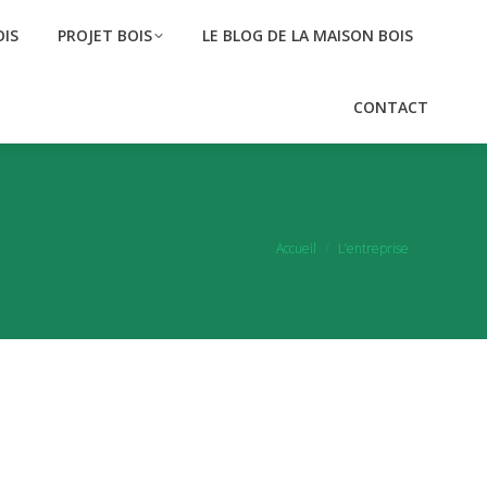
IS
PROJET BOIS
LE BLOG DE LA MAISON BOIS
IS
PROJET BOIS
LE BLOG DE LA MAISON BOIS
CONTACT
CONTACT
Vous êtes ici :
Accueil
L’entreprise